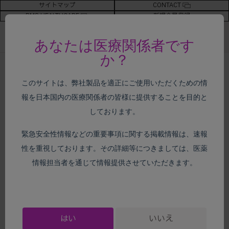
サイトマップ
CONTACT
BMS HEALTHCARE
新規会員登録
あなたは医療関係者です
か？
ホーム
>
がん種別情報
>
ROS1
陽性肺癌・
NTRK
陽性固形癌
> ガイドライン
このサイトは、弊社製品を適正にご使用いただくための情
報を日本国内の医療関係者の皆様に提供することを目的と
がん種別情報
しております。
緊急安全性情報などの重要事項に関する掲載情報は、速報
性を重視しております。その詳細等につきましては、医薬
ガイドライン
情報担当者を通じて情報提供させていただきます。
はい
いいえ
ROS1
陽性肺癌・
NTRK
陽性固形癌TOPへ戻る