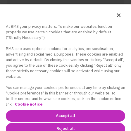
クッキー設定
サイトマップ
At BMS your privacy matters. To make our websites function
properly we use certain cookies that are enabled by default
コンテンツ紹介
(“Strictly Necessary”).
BMS also uses optional cookies for analytics, personalisation,
advertising and social media purposes. These cookies are enabled
and active by default. By closing this window or clicking "Accept all",
you agree to the use of these cookies. By clicking “Reject all” only
those strictly necessary cookies will be activated while using our
website.
ブリストル・マイヤーズ スクイブ株式会社 米国本社サイト
You can manage your cookies preferences at any time by clicking on
このサイトは、日本国内の医療関係者の方を対象に
"Cookie preferences" in this banner or through our website. To
better understand how we use cookies, click on the cookie notice
ブリストル・マイヤーズ スクイブ株式会社の医療用
link.
Cookie notice
医薬品を適正にご使用いただくために作成したもの
です。
Accept all
Reject all