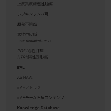
上皮系皮膚悪性腫瘍
ホジキンリンパ腫
原発不明癌
悪性中皮腫
（悪性胸膜中皮腫を除く）
ROS1
陽性肺癌
NTRK
陽性固形癌
irAE
Ae NAVI
irAEアトラス
irAEチーム医療コンテンツ
Knowledge Database