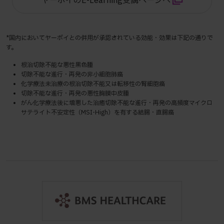
ヤーボイのE-Learning受講ページへ
*国内においてヤーボイとの併用が承認されている効能・効果は下記の通りで
す。
根治切除不能な悪性黒色腫
切除不能な進行・再発の非小細胞肺癌
化学療法未治療の根治切除不能又は転移性の腎細胞癌
切除不能な進行・再発の悪性胸膜中皮腫
がん化学療法後に増悪した治癒切除不能な進行・再発の高頻度マイクロ
サテライト不安定性（MSI-High）を有する結腸・直腸癌