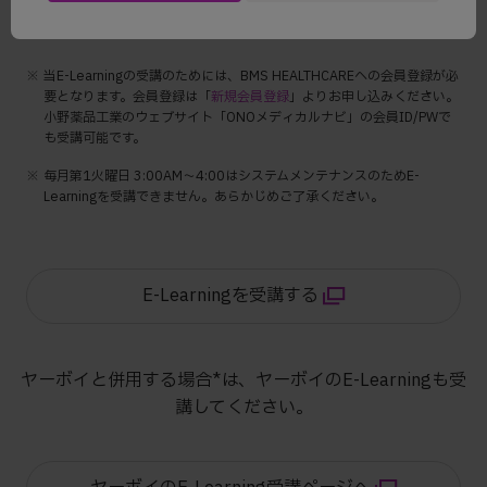
使用ガイドをご参照ください。
※
当E-Learningの受講のためには、BMS HEALTHCAREへの会員登録が必
要となります。会員登録は「
新規会員登録
」よりお申し込みください。
小野薬品工業のウェブサイト「ONOメディカルナビ」の会員ID/PWで
も受講可能です。
※
毎月第1火曜日 3:00AM〜4:00はシステムメンテナンスのためE-
Learningを受講できません。あらかじめご了承ください。
E-Learningを受講する
ヤーボイと併用する場合*は、ヤーボイのE-Learningも受
講してください。