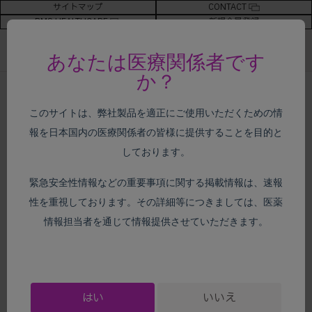
サイトマップ
CONTACT
BMS HEALTHCARE
新規会員登録
あなたは医療関係者です
か？
ホーム
>
製品情報
>
オプジーボ
> E-Learning
このサイトは、弊社製品を適正にご使用いただくための情
報を日本国内の医療関係者の皆様に提供することを目的と
製品情報
しております。
緊急安全性情報などの重要事項に関する掲載情報は、速報
E-Learning
性を重視しております。その詳細等につきましては、医薬
情報担当者を通じて情報提供させていただきます。
当E-Learningはオプジーボに関する基本的情報の概要及び
オプジーボ処方時に発現する副作用についてご紹介してい
ます。適正使用のため、オプジーボを処方いただく前に当
はい
いいえ
E-learningの受講をお願い致します。受講の際には、適正