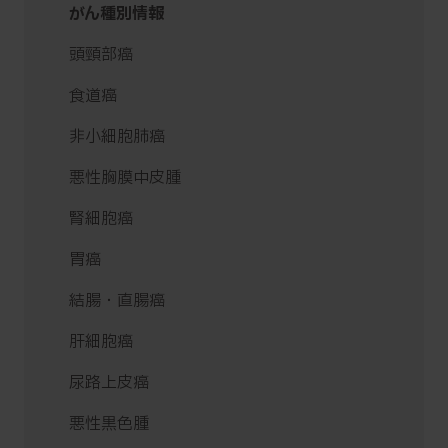
がん種別情報
頭頸部癌
食道癌
非小細胞肺癌
悪性胸膜中皮腫
腎細胞癌
胃癌
結腸・直腸癌
肝細胞癌
尿路上皮癌
悪性黒色腫