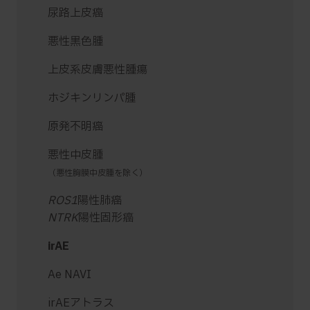
尿路上皮癌
悪性黒色腫
上皮系皮膚悪性腫瘍
ホジキンリンパ腫
原発不明癌
悪性中皮腫
（悪性胸膜中皮腫を除く）
ROS1
陽性肺癌
NTRK
陽性固形癌
irAE
Ae NAVI
irAEアトラス