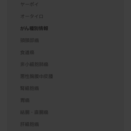
ヤーボイ
オータイロ
がん種別情報
頭頸部癌
食道癌
非小細胞肺癌
悪性胸膜中皮腫
腎細胞癌
胃癌
結腸・直腸癌
肝細胞癌