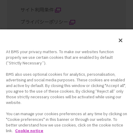
サイト利用条件
プライバシーポリシー
クッキー設定
サイトマップ
At BMS your privacy matters. To make our websites function
properly we use certain cookies that are enabled by default
コンテンツ紹介
(“Strictly Necessary”).
BMS also uses optional cookies for analytics, personalisation,
advertising and social media purposes. These cookies are enabled
and active by default. By closing this window or clicking "Accept all",
you agree to the use of these cookies. By clicking “Reject all” only
those strictly necessary cookies will be activated while using our
website.
ブリストル・マイヤーズ スクイブ株式会社 米国本社サイト
You can manage your cookies preferences at any time by clicking on
このサイトは、日本国内の医療関係者の方を対象に
"Cookie preferences" in this banner or through our website. To
better understand how we use cookies, click on the cookie notice
ブリストル・マイヤーズ スクイブ株式会社の医療用
link.
Cookie notice