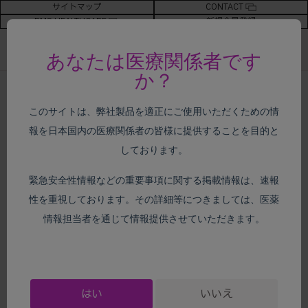
サイトマップ
CONTACT
BMS HEALTHCARE
新規会員登録
あなたは医療関係者です
か？
ホーム
>
がん種別情報
>
尿路上皮癌
> 臨床試験
このサイトは、弊社製品を適正にご使用いただくための情
報を日本国内の医療関係者の皆様に提供することを目的と
がん種別情報
しております。
緊急安全性情報などの重要事項に関する掲載情報は、速報
性を重視しております。その詳細等につきましては、医薬
臨床試験
情報担当者を通じて情報提供させていただきます。
はい
いいえ