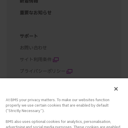
新着情報
重要なお知らせ
サポート
お問い合わせ
サイト利用条件
プライバシーポリシー
クッキー設定
サイトマップ
At BMS your privacy matters. To make our websites function
properly we use certain cookies that are enabled by default
コンテンツ紹介
(“Strictly Necessary”).
BMS also uses optional cookies for analytics, personalisation,
advertising and social media purposes. These cookies are enabled