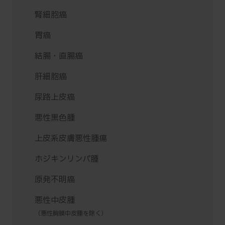
腎細胞癌
胃癌
結腸・直腸癌
肝細胞癌
尿路上皮癌
悪性黒色腫
上皮系皮膚悪性腫瘍
ホジキンリンパ腫
原発不明癌
悪性中皮腫
（悪性胸膜中皮腫を除く）