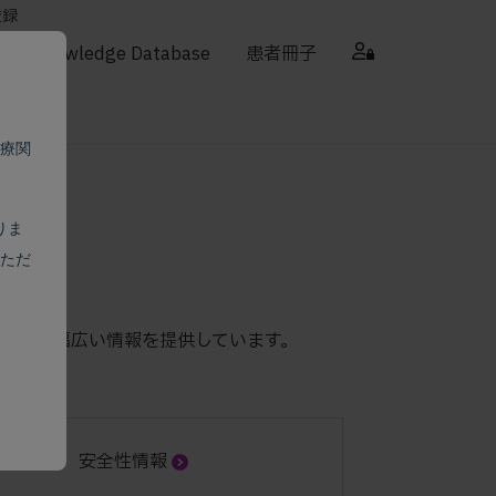
登録
Knowledge Database
患者冊子
療関
りま
皮腫
ただ
識など幅広い情報を提供しています。
安全性情報