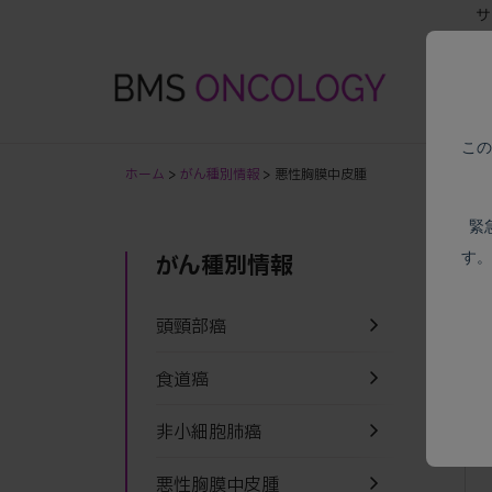
サ
この
ホーム
>
がん種別情報
> 悪性胸膜中皮腫
緊
す。
がん種別情報
頭頸部癌
食道癌
非小細胞肺癌
悪性胸膜中皮腫