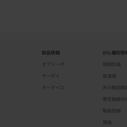
製品情報
がん種別情
オプジーボ
頭頸部癌
ヤーボイ
食道癌
オータイロ
非小細胞肺
悪性胸膜中
腎細胞癌
胃癌