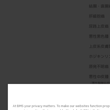
結腸・直腸
肝細胞癌
尿路上皮癌
悪性黒色腫
上皮系皮膚
ホジキンリ
原発不明癌
悪性中皮腫
（悪性胸膜中皮
ROS1
陽性
NTRK
陽性
At BMS your privacy matters. To make our websites function prop