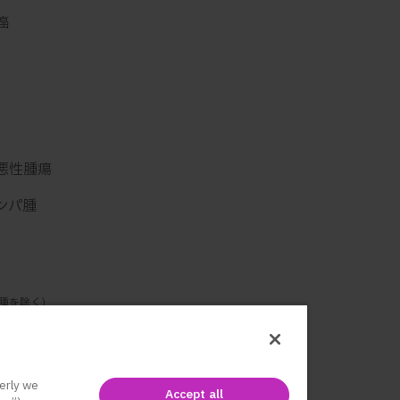
癌
悪性腫瘍
ンパ腫
腫を除く）
肺癌
固形癌
erly we
Accept all