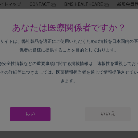
イトマップ
CONTACT
BMS HEALTHCARE
新規会員
がん種別情報
製品情報
irAE
あなたは医療関係者ですか？
サイトは、弊社製品を適正にご使用いただくための情報を日本国内の医
係者の皆様に提供することを目的としております。
急安全性情報などの重要事項に関する掲載情報は、速報性を重視してお
悪性胸膜中
その詳細等につきましては、医薬情報担当者を通じて情報提供させてい
きます。
悪性胸膜中皮腫を対象とした臨床試験成績や安全性、周辺知
はい
いいえ
臨床試験