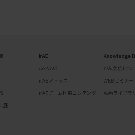
報
irAE
Knowledge 
Ae NAVI
がん免疫につ
irAEアトラス
WEBセミナー
癌
irAEチーム医療コンテンツ
動画ライブラ
皮腫