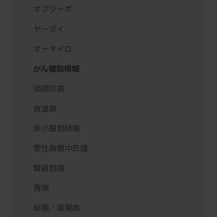
オプジーボ
ヤーボイ
オータイロ
がん種別情報
頭頸部癌
食道癌
非小細胞肺癌
悪性胸膜中皮腫
腎細胞癌
胃癌
結腸・直腸癌