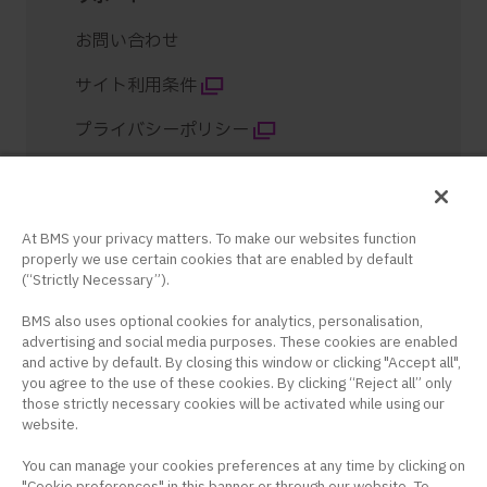
お問い合わせ
サイト利用条件
プライバシーポリシー
クッキー設定
サイトマップ
At BMS your privacy matters. To make our websites function
properly we use certain cookies that are enabled by default
コンテンツ紹介
(“Strictly Necessary”).
BMS also uses optional cookies for analytics, personalisation,
advertising and social media purposes. These cookies are enabled
and active by default. By closing this window or clicking "Accept all",
you agree to the use of these cookies. By clicking “Reject all” only
those strictly necessary cookies will be activated while using our
website.
ブリストル・マイヤーズ スクイブ株式会社 米国本社サイト
You can manage your cookies preferences at any time by clicking on
このサイトは、日本国内の医療関係者の方を対象に