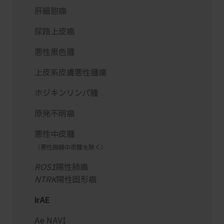
肝細胞癌
尿路上皮癌
悪性黒色腫
上皮系皮膚悪性腫瘍
ホジキンリンパ腫
原発不明癌
悪性中皮腫
（悪性胸膜中皮腫を除く）
ROS1
陽性肺癌
NTRK
陽性固形癌
irAE
Ae NAVI