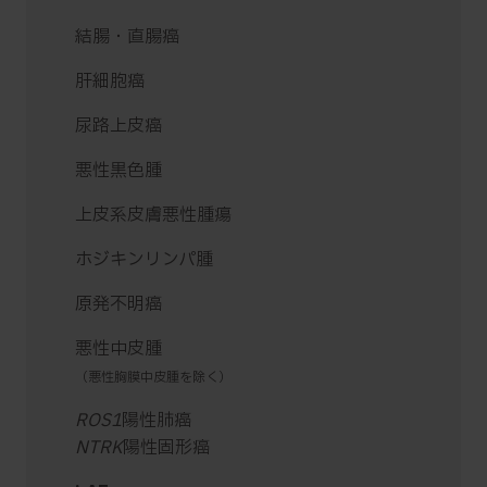
結腸・直腸癌
肝細胞癌
尿路上皮癌
悪性黒色腫
上皮系皮膚悪性腫瘍
ホジキンリンパ腫
原発不明癌
悪性中皮腫
（悪性胸膜中皮腫を除く）
ROS1
陽性肺癌
NTRK
陽性固形癌