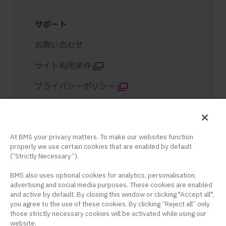
サポート
お問い合わせ
サイト利用条件
プライバシーポリシー
クッキー設定
サイトマップ
At BMS your privacy matters. To make our websites function
properly we use certain cookies that are enabled by default
コンテンツ紹介
(“Strictly Necessary”).
BMS also uses optional cookies for analytics, personalisation,
advertising and social media purposes. These cookies are enabled
and active by default. By closing this window or clicking "Accept all",
you agree to the use of these cookies. By clicking “Reject all” only
those strictly necessary cookies will be activated while using our
website.