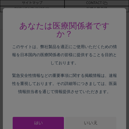
サイトマップ
CONTACT
BMS HEALTHCARE
新規会員登録
あなたは医療関係者です
か？
ホーム
>
がん種別情報
>
尿路上皮癌
> 安全性情報
このサイトは、弊社製品を適正にご使用いただくための情
報を日本国内の医療関係者の皆様に提供することを目的と
がん種別情報
しております。
緊急安全性情報などの重要事項に関する掲載情報は、速報
性を重視しております。その詳細等につきましては、医薬
安全性情報
情報担当者を通じて情報提供させていただきます。
はい
いいえ