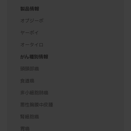
製品情報
オプジーボ
ヤーボイ
オータイロ
がん種別情報
頭頸部癌
食道癌
非小細胞肺癌
悪性胸膜中皮腫
腎細胞癌
胃癌