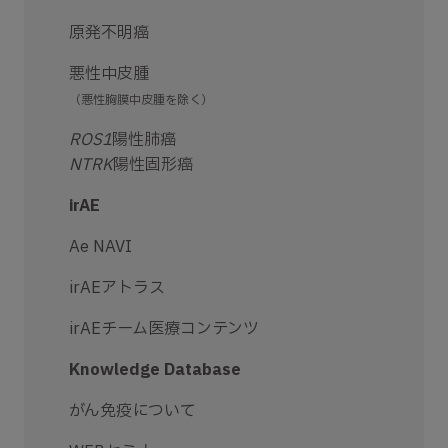
原発不明癌
悪性中皮腫
（悪性胸膜中皮腫を除く）
ROS1
陽性肺癌
NTRK
陽性固形癌
irAE
Ae NAVI
irAEアトラス
irAEチーム医療コンテンツ
Knowledge Database
がん免疫について