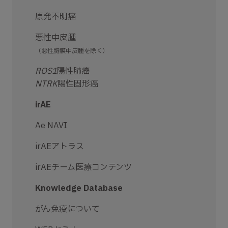
原発不明癌
悪性中皮腫
（悪性胸膜中皮腫を除く）
ROS1
陽性肺癌
NTRK
陽性固形癌
irAE
Ae NAVI
irAEアトラス
irAEチーム医療コンテンツ
Knowledge Database
がん免疫について